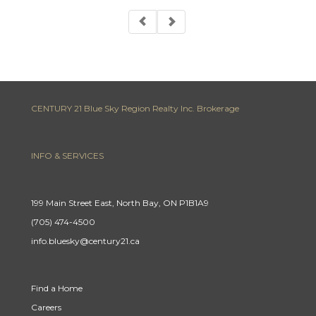
CENTURY 21 Blue Sky Region Realty Inc. Brokerage
INFO & SERVICES
199 Main Street East, North Bay, ON P1B1A9
(705) 474-4500
info.bluesky@century21.ca
Find a Home
Careers