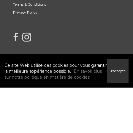
Terms & Conditions
Privacy Policy
link to Century 21 Blue Sky Region Realty Inc. Facebook Page
Link to Century 21 Blue Sky Region Realty Inc. Instagram page
Ce site Web utilise des cookies pour vous garantir
la meilleure expérience possible.
En savoir plus
J'accepte
sur notre politique en matière de cookies